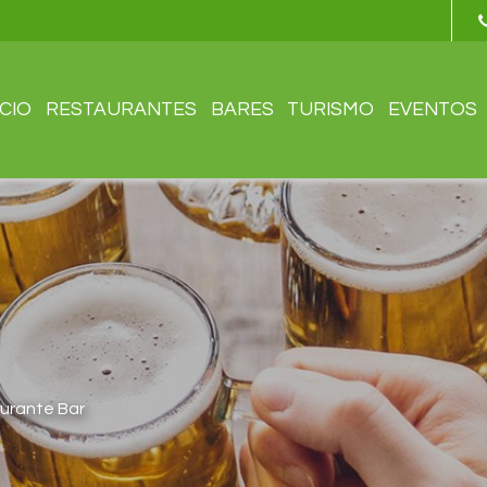
ICIO
RESTAURANTES
BARES
TURISMO
EVENTOS
urante Bar