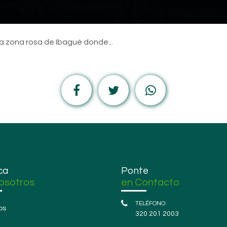
a zona rosa de Ibagué donde...
ca
Ponte
osotros
en Contacto
os
320 201 2003