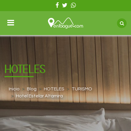
HOTELES
Inicio
Blog
HOTELES
TURISMO
Hotel Estelar Altamira